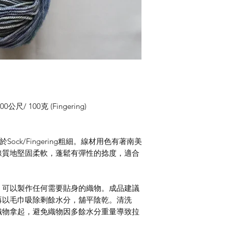
/ 100克 (Fingering)
屬於Sock/Fingering粗細。線材用色有著南美
線質地堅固柔軟，蓬鬆有彈性的捻度，適合
，可以製作任何需要貼身的織物。成品建議
再以毛巾吸除剩餘水分，舖平陰乾。清洗
織物拿起，避免織物因多餘水分重量導致拉