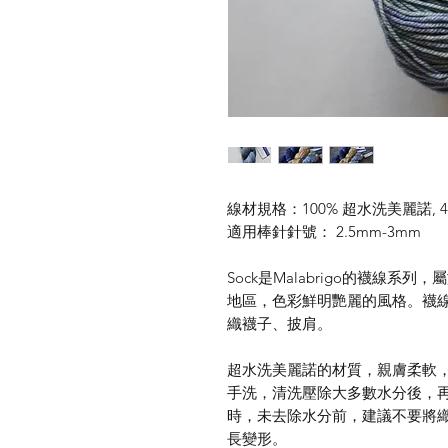
線材規格：100% 超水洗美麗諾, 400公尺
適用棒針針號： 2.5mm-3mm
Sock是Malabrigo的襪線系列，
地區，色彩鮮明艷麗的風格。襪
織襪子、披肩。
超水洗美麗諾的材質，親膚柔軟
手洗，清洗壓除大多數水分後，
時，未去除水分前，建議不要將
長變形。