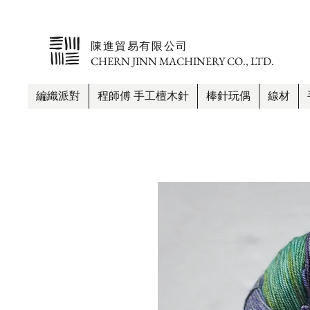
​陳進貿易有限公司
CHERN JINN MACHINERY CO., LTD.
編織派對
程師傅 手工檀木針
棒針玩偶
線材