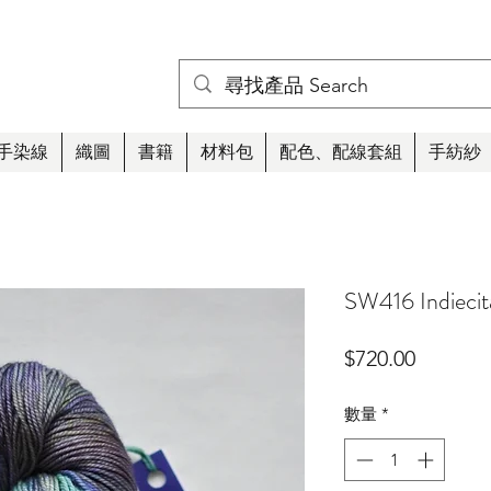
手染線
織圖
書籍
材料包
配色、配線套組
手紡紗
SW416 Indiecit
價
$720.00
格
數量
*