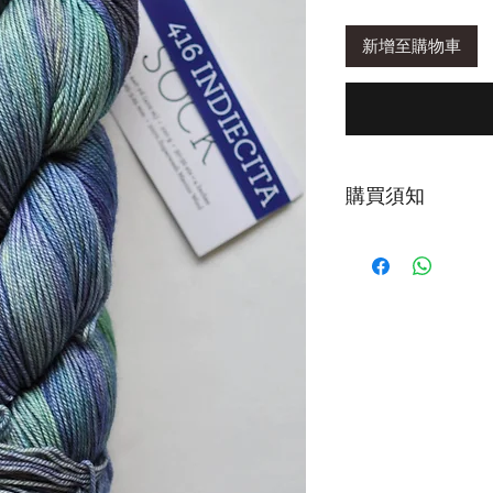
新增至購物車
購買須知
第一次下水，建議
為正常現象。清洗時
鐘或以上再輕柔擠
清洗後，以毛巾包
擠壓，造成織品氈