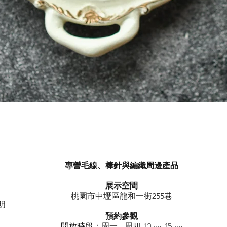
快速瀏覽
專營毛線、棒針與編織周邊產品
展示空間
​桃園市中壢區龍和一街255巷
明
預約參觀
開放時段：周一 - 周四 10am-15pm