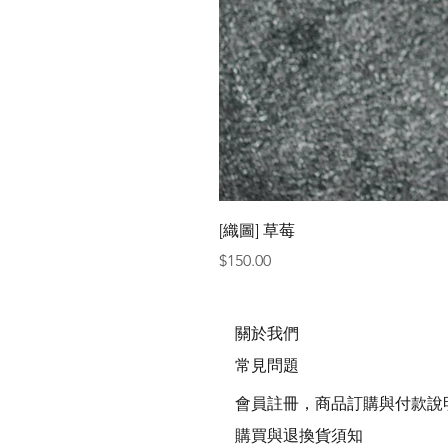
[織圖] 草莓
價格
$150.00
關於我們
常見問題
會員註冊，商品訂購與付款說
購買與退換貨須知