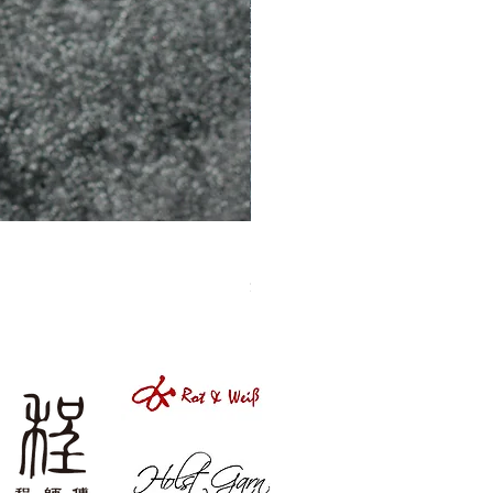
［材料包］草莓
價格
$1,050.00