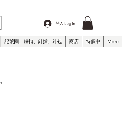
登入 Log In
記號圈、鈕扣、針擋、針包
商店
特價中
More
a