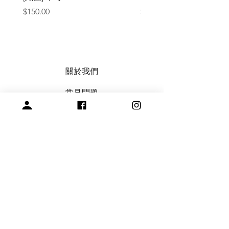
價格
價格
$150.00
$1,050.00
關於我們
常見問題
會員註冊，商品訂購與付款說明
購買與退換貨須知
絞紗代繞線服務