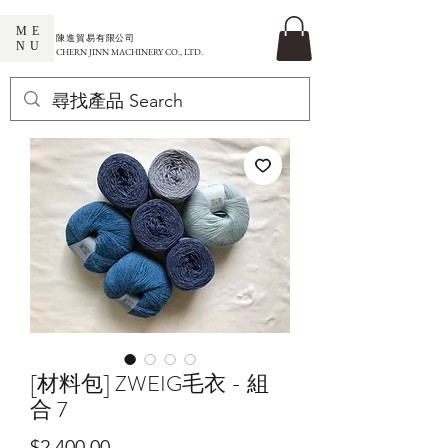
ME
​陳進貿易有限公司
NU
CHERN JINN MACHINERY CO., LTD.
[材料包] ZWEIG毛衣 - 組
合 7
價
$2,400.00