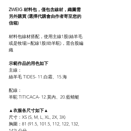
ZWEIG 材料包，僅包含線材，織圖需
另外購買 (選擇代購會由作者寄至您的
信箱)
材料包線材搭配，使用主線1股(絲羊毛
或是牧場)+配線1股(幼羊駝)，需合股編
織
示範作品的用色如下
主線：
絲羊毛 TIDES- 11.白霜、15.海
配線：
羊駝 TITICACA- 12.莫內、20.藍蜻蜓
▲衣服各尺寸如下▲
尺寸：XS (S, M, L, XL, 2X, 3X)
胸圍：81 (91.5, 101.5, 112, 122, 132,
142) 公分