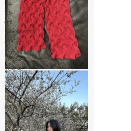
手套
高原
牧場
malabrigo SOCK
ARROYO
NUBE
ITO-GIMA
ITO-KINU
ITO-SENSAI蠶絲馬海
ITO-SHIO
幼羊駝 Titicaca
絲羊毛