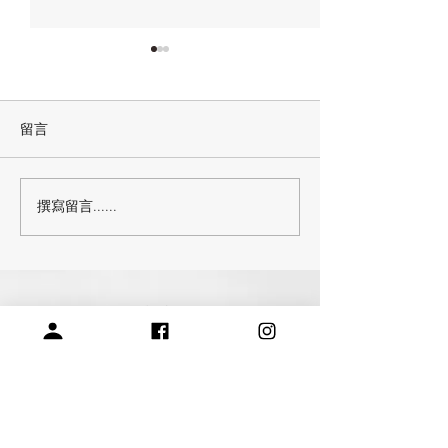
留言
撰寫留言......
[棒針披肩作品] 蕾絲披肩
阿雪聊編織｜ Tri
Nuit d’Etoiles
與愛沙尼亞蕾絲
關於我們
常見問題
會員註冊，商品訂購與付款說明
購買與退換貨須知