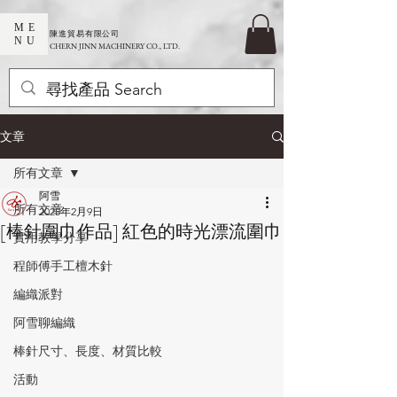
ME
​陳進貿易有限公司
NU
CHERN JINN MACHINERY CO., LTD.
文章
所有文章
阿雪
所有文章
2025年2月9日
[棒針圍巾作品] 紅色的時光漂流圍巾
實用教學分享
程師傅手工檀木針
編織派對
阿雪聊編織
棒針尺寸、長度、材質比較
活動