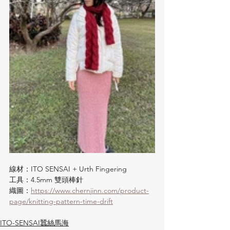
線材：ITO SENSAI + Urth Fingering
工具：4.5mm 雙頭棒針
織圖：
https://www.chernjinn.com/product-
page/knitting-pattern-time-drift
ITO-SENSAI蠶絲馬海