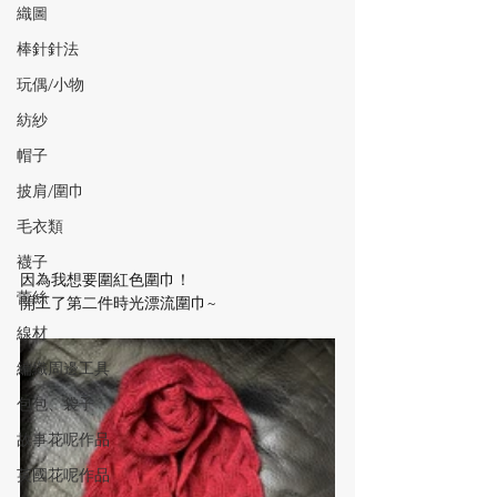
織圖
棒針針法
玩偶/小物
紡紗
帽子
披肩/圍巾
毛衣類
襪子
因為我想要圍紅色圍巾！
蕾絲
開工了第二件時光漂流圍巾~
線材
編織周邊工具
包包、袋子
故事花呢作品
英國花呢作品