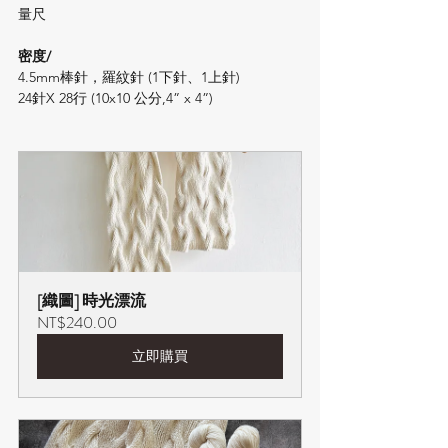
量尺
密度/
4.5mm棒針，羅紋針 (1下針、1上針)
24針X 28行 (10x10 公分,4” x 4”)
[織圖] 時光漂流
NT$240.00
立即購買