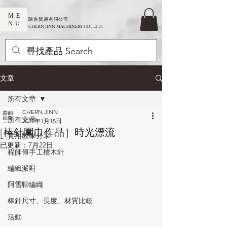
ME
​陳進貿易有限公司
NU
CHERN JINN MACHINERY CO., LTD.
文章
所有文章
CHERN JINN
所有文章
2025年1月15日
[棒針圍巾作品］時光漂流
實用教學分享
已更新：
7月22日
程師傅手工檀木針
編織派對
阿雪聊編織
棒針尺寸、長度、材質比較
活動