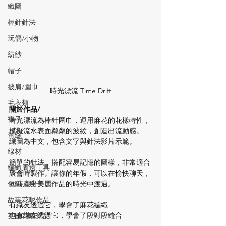
織圖
棒針針法
玩偶/小物
紡紗
帽子
披肩/圍巾
時光漂流 Time Drift
毛衣類
關於作品/
襪子
時光漂流為棒針圍巾，運用麻花的花樣特性，
模擬流水表面粼粼的波紋，創造出流動感。
蕾絲
織圖為中文，包含文字與針法影片示範。
線材
簡單的針法，搭配容易記憶的圖樣，非常適合
編織周邊工具
聚會時製作。讓你的年假，可以在愉快聊天，
包包、袋子
同時產出美麗作品的時光中渡過。
故事花呢作品
有織友透過它，學會了麻花編織
也有織友透過它，學會了段對段縫合
英國花呢作品