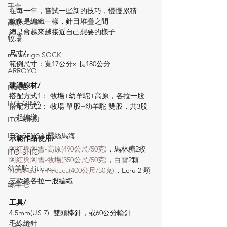
手套
在每一年，嘗試一些新的技巧，慢慢累積
就像是編織一樣，針目堆疊之間
高原
總是會越來越接近自己想要的樣子
牧場
尺寸/
malabrigo SOCK
範例尺寸：寬17公分x 長180公分
ARROYO
建議線材/
NUBE
搭配方式1： 牧場+幼羊駝+高原，各拉一股
ITO-GIMA
搭配方式2： 牧場 單股+幼羊駝 雙股，共3股
一起編織
ITO-KINU
ITO-SENSAI蠶絲馬海
示範作品使用/
阿紅與阿雪-高原(490公尺/50克)
，馬林糖2絞
ITO-SHIO
阿紅與阿雪-牧場(350公尺/50克)
，白雪2顆
幼羊駝 Titicaca
Holst Garn Titicaca(400公尺/50克)
，Ecru 2 顆
三款線各拉一股編織
絲羊毛
工具/
4.5mm(US 7)  雙頭棒針，或60公分輪針
毛線縫針