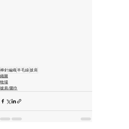
棒針編織
羊毛線
披肩
織圖
牧場
披肩/圍巾