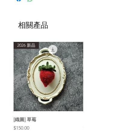
相關產品
2026 新品
2026 新品
[織圖] 草莓
［材料包］草莓
價格
價格
$150.00
$1,050.00