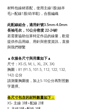
材料包線材搭配，使用主線1股(絲羊
毛)+配線1股(幼羊駝)，合股編織
此配線組合，適用針號3.5mm-4.0mm
長袖毛衣，10公分密度 22-24針
若需要協助估算特定作品的線量，歡迎
提供作品用線、用針與密度資訊，直接
與我們聯繫
▲衣服各尺寸與用量如下▲
尺寸：XS (S, M, L, XL, 2X, 3X)
胸圍：81 (91.5, 101.5, 112, 122, 132,
142) 公分
請測量胸圍後，加上5-10公分再對照數
字選擇。
各尺寸包含的材料數量如下：
XS- 主線 3球+配線 2球
S- 主線3球+配線 3球