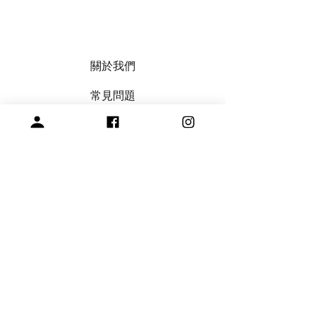
關於我們
常見問題
會員註冊，商品訂購與付款說明
購買與退換貨須知
絞紗代繞線服務