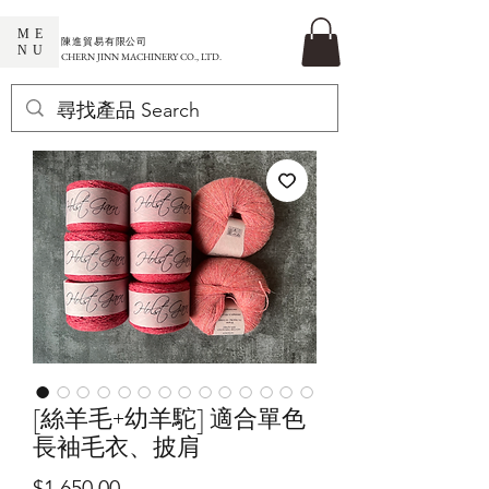
ME
​陳進貿易有限公司
NU
CHERN JINN MACHINERY CO., LTD.
[絲羊毛+幼羊駝] 適合單色
長袖毛衣、披肩
價
$1,650.00