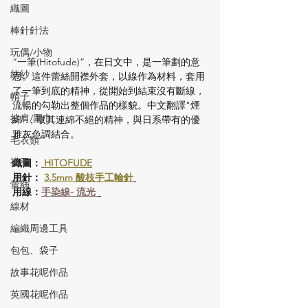
織圖
棒針針法
玩偶/小物
“一筆(Hitofude)”，在日文中，是一筆劃的意
紡紗
思。這件蕾絲開襟外套，以線作為材料，套用
了一筆到底的精神，從開始到結束沒有斷線，
帽子
流暢的勾勒出整個作品的樣貌。中文翻譯"煙
披肩/圍巾
綿"，取其連綿不絕的精神，與日系帶有的優
雅灰色調結合。
毛衣類
襪子
織圖：
HITOFUDE
用針： 
3.5mm 酸枝手工輪針
蕾絲
用線：
手染線- 流光 
線材
編織周邊工具
包包、袋子
故事花呢作品
英國花呢作品