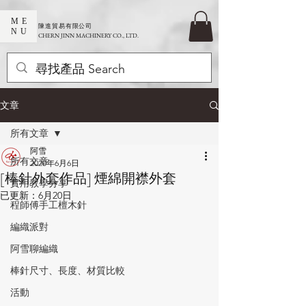
ME
​陳進貿易有限公司
NU
CHERN JINN MACHINERY CO., LTD.
文章
所有文章
阿雪
所有文章
2020年6月6日
[棒針外套作品] 煙綿開襟外套
實用教學分享
已更新：
6月20日
程師傅手工檀木針
編織派對
阿雪聊編織
棒針尺寸、長度、材質比較
活動