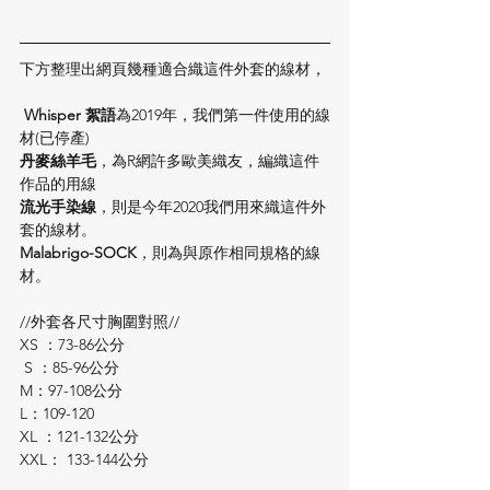
下方整理出網頁幾種適合織這件外套的線材，
Whisper 絮語
為2019年，我們第一件使用的線
材(已停產)
丹麥絲羊毛
，為R網許多歐美織友，編織這件
作品的用線
流光手染線
，則是今年2020我們用來織這件外
套的線材。
Malabrigo-SOCK
，則為與原作相同規格的線
材。
//外套各尺寸胸圍對照//
XS ：73-86公分
 S ：85-96公分
M：97-108公分
L：109-120
XL ：121-132公分
XXL： 133-144公分