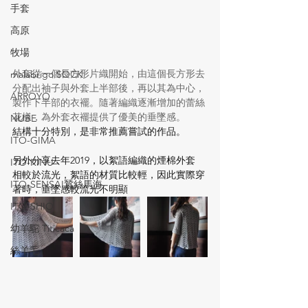
手套
高原
牧場
外套從一個長方形片織開始，由這個長方形去
malabrigo SOCK
分配出袖子與外套上半部後，再以其為中心，
ARROYO
製作下半部的衣襬。隨著編織逐漸增加的蕾絲
花樣，為外套衣襬提供了優美的垂墜感。
NUBE
結構十分特別，是非常推薦嘗試的作品。
ITO-GIMA
另外分享去年2019，以絮語編織的煙棉外套
ITO-KINU
相較於流光，絮語的材質比較輕，因此實際穿
ITO-SENSAI蠶絲馬海
著時，垂墜感較流光不明顯
ITO-SHIO
幼羊駝 Titicaca
絲羊毛