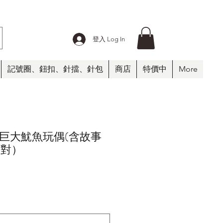
登入 Log In
記號圈、鈕扣、針擋、針包
商店
特價中
More
巨大魷魚玩偶(含故事
1對）