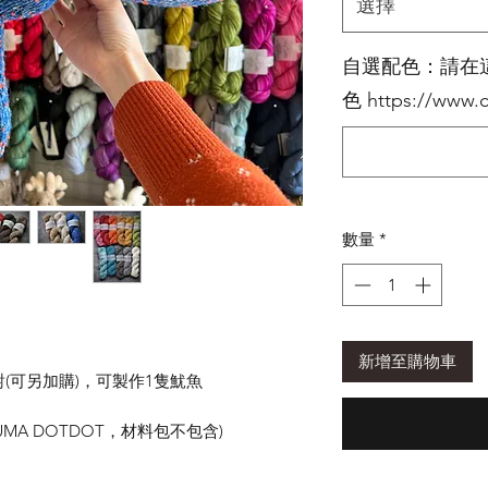
選擇
自選配色：請在
色 https://www.c
數量
*
新增至購物車
對(可另加購)，可製作1隻魷魚
MA DOTDOT，材料包不包含)