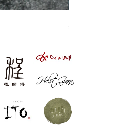
［材料包］草莓
價格
$1,050.00