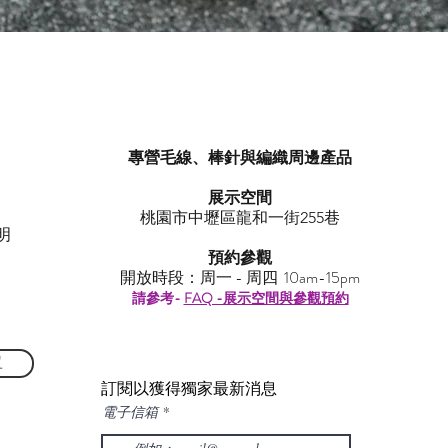
快速瀏覽
專營毛線、棒針與編織周邊產品
展示空間
​桃園市中壢區龍和一街255巷
明
預約參觀
開放時段：周一 - 周四 10am-15pm
請參考-
FAQ -展示空間與參觀預約
單
訂閱以獲得獨家最新消息
電子信箱