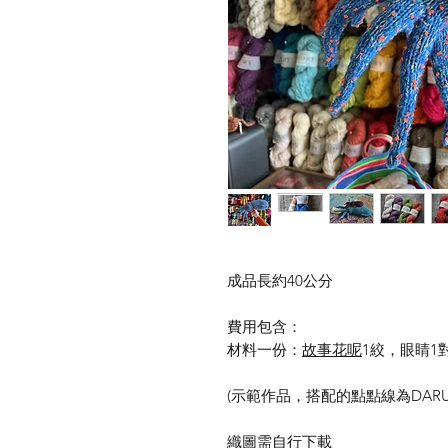
成品長約40公分
費用包含：
材料一份：
故事花呢
1絞，眼睛1
(示範作品，搭配的點點線為DARU
織圖需自行下載