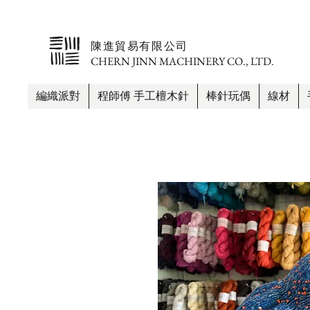
​陳進貿易有限公司
CHERN JINN MACHINERY CO., LTD.
編織派對
程師傅 手工檀木針
棒針玩偶
線材