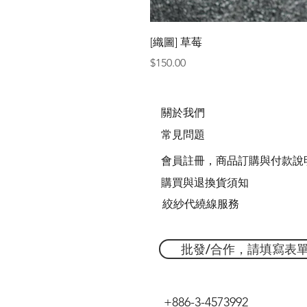
[織圖] 草莓
價格
$150.00
關於我們
常見問題
會員註冊，商品訂購與付款說
購買與退換貨須知
絞紗代繞線服務
批發/合作，請填寫表
+886-3-4573992