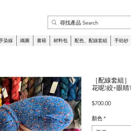
手染線
織圖
書籍
材料包
配色、配線套組
手紡紗
［配線套組］
花呢1絞+眼睛
價
$700.00
格
顏色
*