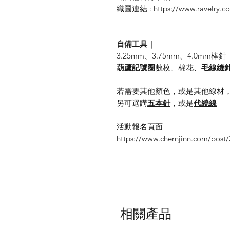
織圖連結 :
https://www.ravelry.co
-
自備工具｜
3.25mm、3.75mm、4.0mm棒針
葫蘆記號圈
數枚、棉花、
毛線縫
若需要其他顏色，或是其他線材
另可選購
五本針
，或是
代繞線
活動報名頁面
https://www.chernjinn.com/post/
相關產品