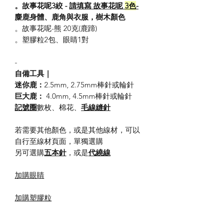
。故事花呢3絞 -
請填寫
故事花呢
3色
-
麋鹿身體、鹿角與衣服，樹木顏色
。故事花呢-熊 20克(鹿蹄)
。塑膠粒
2
包、眼睛
1
對
-
自備工具｜
迷你鹿：
2.5mm, 2.75mm
棒針或輪針
巨大鹿：
4.0mm, 4.5mm
棒針或輪針
記號圈
數枚、棉花、
毛線縫針
若需要其他顏色，或是其他線材，可以
自行至線材頁面，單獨選購
另可選購
五本針
，或是
代繞線
加購眼睛
加購塑膠粒