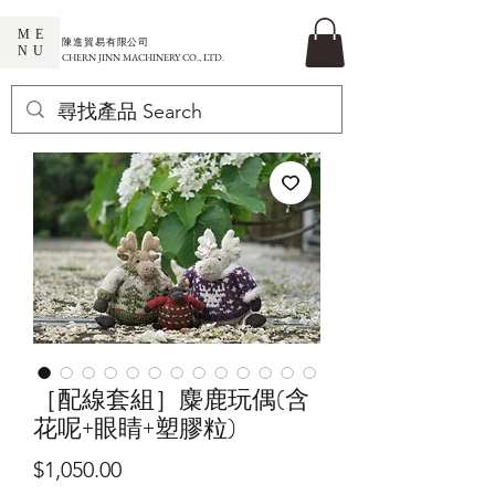
ME
​陳進貿易有限公司
NU
CHERN JINN MACHINERY CO., LTD.
［配線套組］麋鹿玩偶(含
花呢+眼睛+塑膠粒)
價
$1,050.00