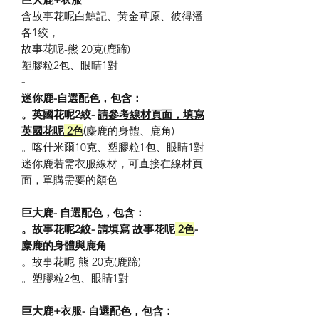
含故事花呢白鯨記、黃金草原、彼得潘
各
1
絞，
故事花呢-熊 20克(鹿蹄)
塑膠粒
2
包、眼睛
1
對
-
迷你鹿-自選配色，包含：
。英國花呢2絞-
請參考
線材頁面
，填寫
英國花呢
2色
(
麋鹿的身體、鹿角)
。喀什米爾
10
克、塑膠粒
1
包、眼睛
1
對
迷你鹿若需衣服線材，可直接在線材頁
面，單購需要的顏色
巨大鹿- 自選配色，包含：
。故事花呢2絞-
請填寫
故事花呢
2色
-
麋鹿的身體與鹿角
。故事花呢-熊 20克(鹿蹄)
。塑膠粒
2
包、眼睛
1
對
巨大鹿+衣服- 自選配色，包含：