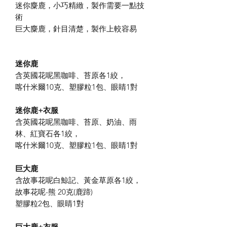
迷你麋鹿，小巧精緻，製作需要一點技
術
巨大麋鹿，針目清楚，製作上較容易
迷你鹿
含英國花呢黑咖啡、苔原各
1
絞，
喀什米爾
10
克、塑膠粒
1
包、眼睛
1
對
迷你鹿
+
衣服
含英國花呢黑咖啡、苔原、奶油、雨
林、紅寶石各
1
絞，
喀什米爾
10
克、塑膠粒
1
包、眼睛
1
對
巨大鹿
含故事花呢白鯨記、黃金草原各
1
絞，
故事花呢-熊 20
克(鹿蹄)
塑膠粒
2
包、眼睛
1
對
巨大鹿
+
衣服