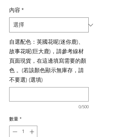
格
內容
*
自選配色：英國花呢(迷你鹿)、
故事花呢(巨大鹿)，請參考線材
頁面現貨，在這邊填寫需要的顏
色 。(若該顏色顯示無庫存，請
不要選) (選填)
0/500
數量
*