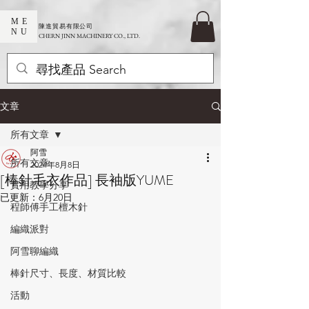
ME
​陳進貿易有限公司
NU
CHERN JINN MACHINERY CO., LTD.
文章
所有文章
阿雪
所有文章
2024年8月8日
[棒針毛衣作品] 長袖版YUME
實用教學分享
已更新：
6月20日
程師傅手工檀木針
編織派對
阿雪聊編織
棒針尺寸、長度、材質比較
活動