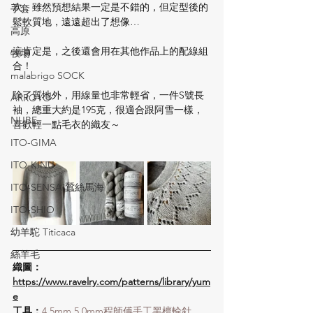
次，雖然預想結果一定是不錯的，但定型後的
手套
鬆軟質地，遠遠超出了想像…
高原
這肯定是，之後還會用在其他作品上的配線組
牧場
合！
malabrigo SOCK
除了質地外，用線量也非常輕省，一件S號長
ARROYO
袖，總重大約是195克，很適合跟阿雪一樣，
NUBE
喜歡輕一點毛衣的織友～
ITO-GIMA
ITO-KINU
ITO-SENSAI蠶絲馬海
ITO-SHIO
幼羊駝 Titicaca
絲羊毛
織圖：
https://www.ravelry.com/patterns/library/yum
e
工具：
4.5mm,5.0mm程師傅手工黑檀輪針