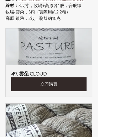
線材：
S尺寸，牧場+高原各1股，合股織
牧場-雲朵，3顆（實際用約2.2顆）
高原-銀幣，2絞，剩餘約10克
49. 雲朵 CLOUD
立即購買