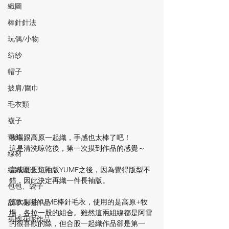
織圖
棒針針法
玩偶/小物
紡紗
帽子
披肩/圍巾
毛衣類
襪子
蕾絲
牧場跟高原一起織，手感也太棒了吧！
這是清洗晾乾後，第一次摸到作品的感覺～
線材
完成夏天短袖版YUME之後，因為覺得版型不
編織周邊工具
錯，因此決定再織一件長袖版。
包包、袋子
這次長袖YUME棒針毛衣，使用的是高原+牧
故事花呢作品
場，各拉一股的組合。雖然這兩組線都是阿雪
英國花呢作品
的很喜歡的線，但合股一起織作品卻是第一