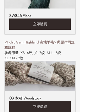
SW346 Fiona
立即購買
<Holst Garn Highland 高地羊毛> 與原作同規
格線材
參考用量: XS- 6絞, ,S- 7絞, M,L - 8絞  
XL,XXL- 9絞
09 木材 Woodstock
立即購買