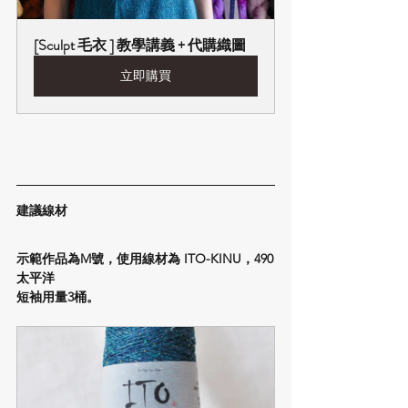
[Sculpt 毛衣 ] 教學講義 + 代購織圖
立即購買
建議線材
示範作品為M號，使用線材為 ITO-KINU，490
太平洋
短袖用量3桶。​