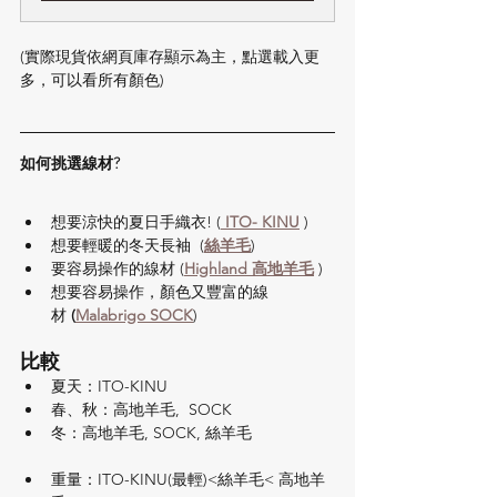
(實際現貨依網頁庫存顯示為主，點選載入更
多，可以看所有顏色)
如何挑選線材?​
想要涼快的夏日手織衣! (
 ITO- KINU
 )
想要輕暖的冬天長袖  (
絲羊毛
) 
要容易操作的線材 (
Highland 高地羊毛
 )
想要容易操作，顏色又豐富的線
材 
(
Malabrigo SOCK
)
比較
夏天：ITO-KINU
春、秋：高地羊毛,  SOCK
冬：高地羊毛, SOCK, 絲羊毛
重量：ITO-KINU(最輕)<絲羊毛< 高地羊