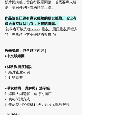
影片與講義，需自行觀看閱讀，若需要專人解
說，請另外與阿雪約時間上課。
作品適合已經有織衣經驗的朋友挑戰。若沒有
織過育克版型毛衣，不建議選購。
(初學者可以先從
 Zweig毛衣
、
周日毛衣
課程入
門，先熟悉毛衣基礎結構與技巧)
教學講義，包含以下內容 |
●中文版織圖
●材料與密度解說
1. 織片密度範例
2. 針號調整
●毛衣結構，講解與針法示範
1. 織圖大綱講解、進行的順序
2. 表格閱讀方式
3. 作品使用的特殊針法，影片示範與解說