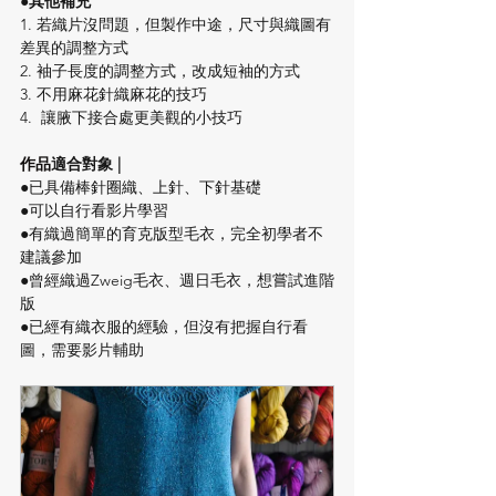
●其他補充
1. 若織片沒問題，但製作中途，尺寸與織圖有
差異的調整方式
2. 袖子長度的調整方式，改成短袖的方式
3. 不用麻花針織麻花的技巧
4.  讓腋下接合處更美觀的小技巧
作品
適合對象 |
●已具備棒針圈織、上針、下針基礎
●可以自行看影片學習
●有織過簡單的育克版型毛衣，完全初學者不
建議參加
●曾經織過Zweig毛衣、週日毛衣，想嘗試進階
版
●已經有織衣服的經驗，但沒有把握自行看
圖，需要影片輔助​