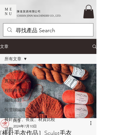
ME
​陳進貿易有限公司
NU
CHERN JINN MACHINERY CO., LTD.
文章
所有文章
所有文章
實用教學分享
程師傅手工檀木針
編織派對
阿雪聊編織
棒針尺寸、長度、材質比較
阿雪
2024年7月10日
活動
[棒針毛衣作品］Sculpt毛衣