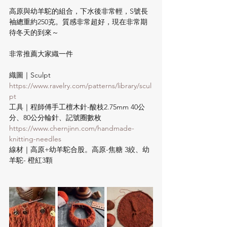
高原與幼羊駝的組合，下水後非常輕，S號長
袖總重約250克。質感非常超好，現在非常期
待冬天的到來～
非常推薦大家織一件
織圖｜Sculpt 
https://www.ravelry.com/patterns/library/scul
pt
工具｜程師傅手工檀木針-酸枝2.75mm 40公
分、80公分輪針、記號圈數枚
https://www.chernjinn.com/handmade-
knitting-needles
線材｜高原+幼羊駝合股。高原-焦糖 3絞、幼
羊駝- 橙紅3顆