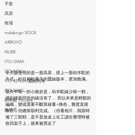
手套
高原
牧場
malabrigo SOCK
ARROYO
NUBE
ITO-GIMA
ITO-KINU
冬天版使用的是一股高原，搭上一股幼羊駝的
方式。針目相較夏天的蠶絲版本，更加飽滿。
ITO-SENSAI蠶絲馬海
ITO-SHIO
製作中唯一的小曲折是，幼羊駝線少留一顆，
織到後面同批的線沒有了… 所以本來是輕鬆的
幼羊駝 Titicaca
編織，變成需要不斷算線量+換色，難度直接
絲羊毛
加倍，但總算順利完成。（但看相片…我當時
備了三顆耶…是不是放桌上在工讀生整理時被
收回架子上，後來被買走了