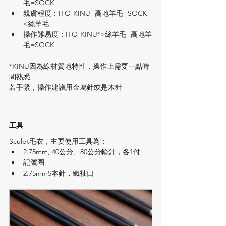
毛=SOCK
親膚程度：ITO-KINU=高地羊毛=SOCK 
<絲羊毛
操作難易度：ITO-KINU​*>絲羊毛=高地羊
毛=SOCK
*KINU因為線材質地特性，操作上需要一點時
間熟悉
若手緊，操作建議用金屬針或是木針
工具
Sculpt毛衣，主要使用工具為：
2.75mm, 40公分、80公分輪針，各1付
記號圈
2.75mm5本針，織袖口