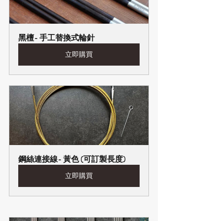
黑檀- 手工替換式輪針
立即購買
鋼絲連接線- 黃色 (可訂製長度)
立即購買