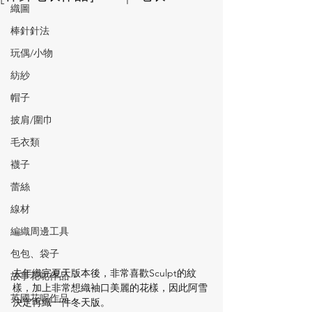
織圖
棒針針法
玩偶/小物
紡紗
帽子
披肩/圍巾
毛衣類
襪子
蕾絲
線材
編織周邊工具
包包、袋子
去年織完夏天版本後，非常喜歡Sculpt的紋
故事花呢作品
樣，加上非常想織袖口美麗的花樣，因此阿雪
英國花呢作品
決定再織一件冬天版。