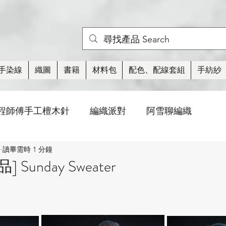
手染線
織圖
書籍
材料包
配色、配線套組
手紡紗
程師傅手工檀木針
編織派對
阿雪聊編織
日
讀畢需時 1 分鐘
活動
織圖
棒針針法
玩偶/小物
紡
Sunday Sweater
衣類
襪子
蕾絲
線材
編織周邊工具