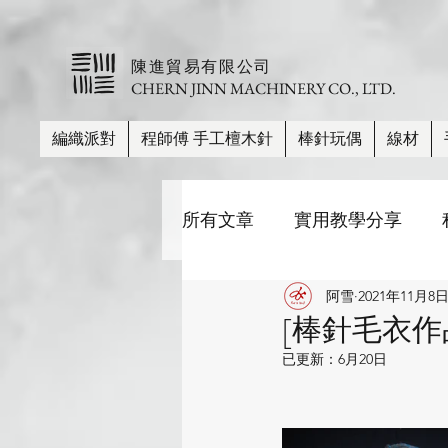
​陳進貿易有限公司
CHERN JINN MACHINERY CO., LTD.
編織派對
程師傅 手工檀木針
棒針玩偶
線材
所有文章
實用教學分享
阿雪
2021年11月8
棒針尺寸、長度、材質比較
[棒針毛衣作品] 
已更新：
6月20日
帽子
披肩/圍巾
毛