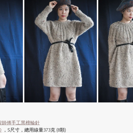
品
英國花呢作品
手套
高原
牧場
YO
NUBE
ITO-GIMA
ITO-KINU
TO-SHIO
mm 程師傅手工黑檀輪針
D
 ，S尺寸，總用線量373克 (8顆)