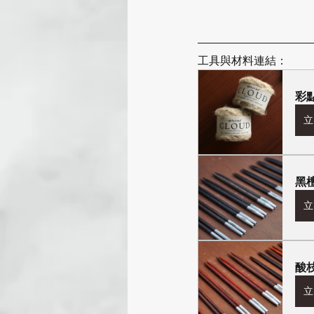
工具與材料連結：
彩點
立
黑
立
酸
立