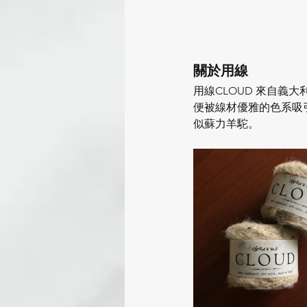
關於用線
用線CLOUD 來自義
便被線材優雅的色系吸
似蘇力羊駝。