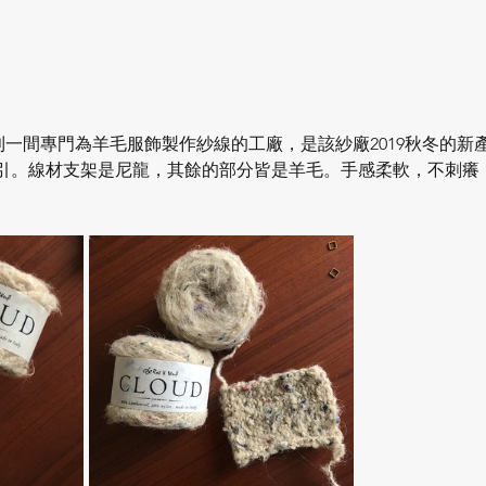
大利一間專門為羊毛服飾製作紗線的工廠，是該紗廠2019秋冬的
引。線材支架是尼龍，其餘的部分皆是羊毛。手感柔軟，不刺癢