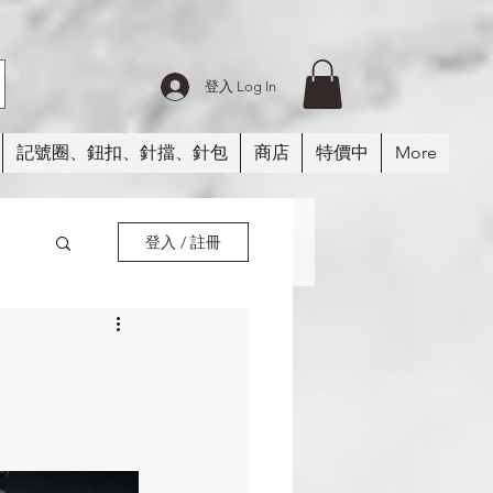
登入 Log In
記號圈、鈕扣、針擋、針包
商店
特價中
More
登入 / 註冊
紗