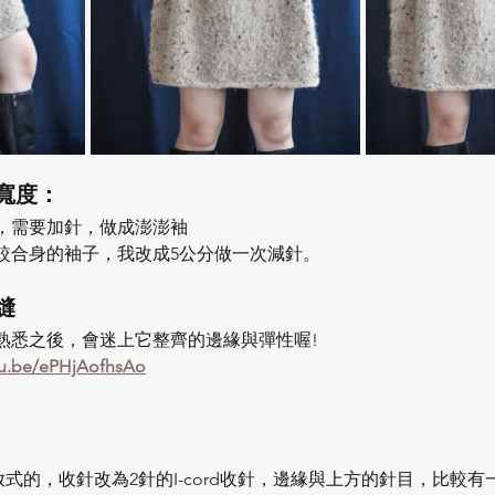
寬度：
，需要加針，做成澎澎袖
較合身的袖子，我改成5公分做一次減針。 
縫
熟悉之後，會迷上它整齊的邊緣與彈性喔!
.be/ePHjAofhsAo
式的，收針改為2針的I-cord收針，邊緣與上方的針目，比較有